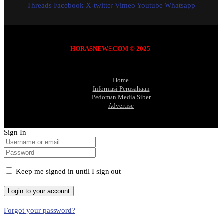
Threads
Facebook
X-twitter
Vimeo
Youtube
Whatsapp
HORASNEWS.COM © 2025
Home
Informasi Perusahaan
Pedoman Media Siber
Advertise
Sign In
Keep me signed in until I sign out
Forgot your password?