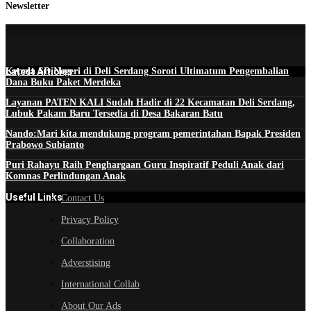
Newsletter
Latest Articles
Kepala SD Negeri di Deli Serdang Soroti Ultimatum Pengembalian
Dana Buku Paket Merdeka
Layanan PATEN KALI Sudah Hadir di 22 Kecamatan Deli Serdang,
Lubuk Pakam Baru Tersedia di Desa Bakaran Batu
Nando:Mari kita mendukung program pemerintahan Bapak Presiden
Prabowo Subianto
Puri Rahayu Raih Penghargaan Guru Inspiratif Peduli Anak dari
Komnas Perlindungan Anak
Useful Links
Contact Us
Privacy Policy
Collaboration
Adverstising
International Collab
About Our Ads