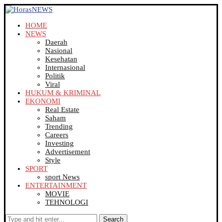
HOME
NEWS
Daerah
Nasional
Kesehatan
Internasional
Politik
Viral
HUKUM & KRIMINAL
EKONOMI
Real Estate
Saham
Trending
Careers
Investing
Advertisement
Style
SPORT
sport News
ENTERTAINMENT
MOVIE
TEHNOLOGI
Search