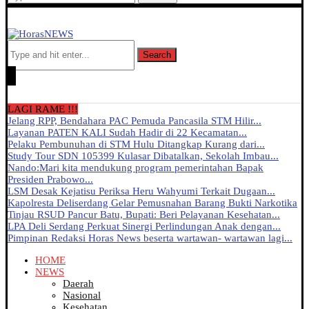
Search
LAGI RAME !!!
Jelang RPP, Bendahara PAC Pemuda Pancasila STM Hilir...
Layanan PATEN KALI Sudah Hadir di 22 Kecamatan...
Pelaku Pembunuhan di STM Hulu Ditangkap Kurang dari...
Study Tour SDN 105399 Kulasar Dibatalkan, Sekolah Imbau...
Nando:Mari kita mendukung program pemerintahan Bapak
Presiden Prabowo...
LSM Desak Kejatisu Periksa Heru Wahyumi Terkait Dugaan...
Kapolresta Deliserdang Gelar Pemusnahan Barang Bukti Narkotika
Tinjau RSUD Pancur Batu, Bupati: Beri Pelayanan Kesehatan...
LPA Deli Serdang Perkuat Sinergi Perlindungan Anak dengan...
Pimpinan Redaksi Horas News beserta wartawan- wartawan lagi...
HOME
NEWS
Daerah
Nasional
Kesehatan