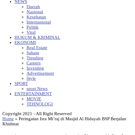
NEWS
Daerah
Nasional
Kesehatan
Internasional
Politik
Viral
HUKUM & KRIMINAL
EKONOMI
Real Estate
Saham
Trending
Careers
Investing
Advertisement
Style
SPORT
sport News
ENTERTAINMENT
MOVIE
TEHNOLOGI
Copyright 2021 - All Right Reserved
Home
»
Peringatan Isra Mi’raj di Masjid Al Hidayah BSP Berjalan
Khidmat