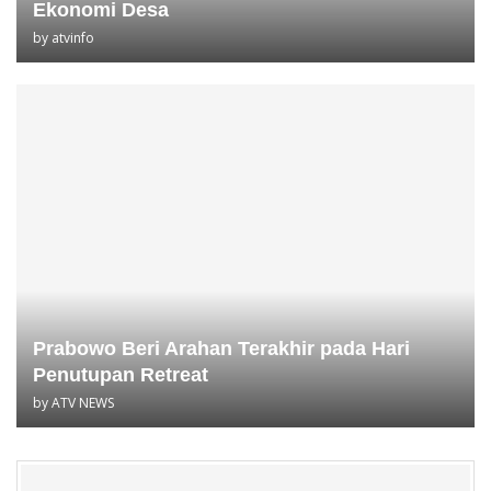
Ekonomi Desa
by
atvinfo
Prabowo Beri Arahan Terakhir pada Hari
Penutupan Retreat
by
ATV NEWS