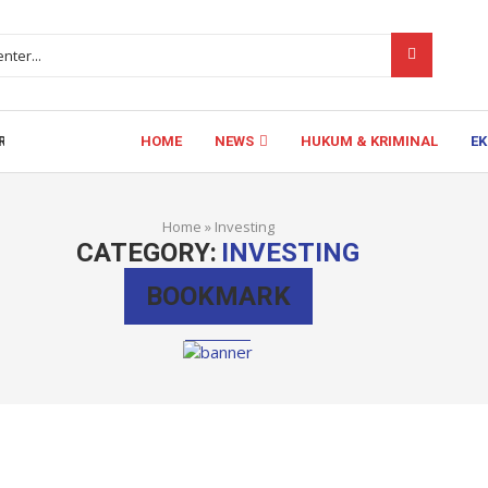
HOME
NEWS
HUKUM & KRIMINAL
E
ERDANG DIKELUHKAN SEMRAWUT...
Home
»
Investing
CATEGORY:
INVESTING
BOOKMARK