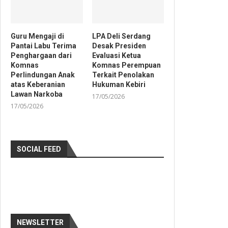
Guru Mengaji di
LPA Deli Serdang
Pantai Labu Terima
Desak Presiden
Penghargaan dari
Evaluasi Ketua
Komnas
Komnas Perempuan
Perlindungan Anak
Terkait Penolakan
atas Keberanian
Hukuman Kebiri
Lawan Narkoba
17/05/2026
17/05/2026
SOCIAL FEED
NEWSLETTER