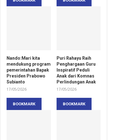
BOOKMARK
BOOKMARK
Nando:Mari kita
Puri Rahayu Raih
mendukung program
Penghargaan Guru
pemerintahan Bapak
Inspiratif Peduli
Presiden Prabowo
Anak dari Komnas
Subianto
Perlindungan Anak
17/05/2026
17/05/2026
BOOKMARK
BOOKMARK