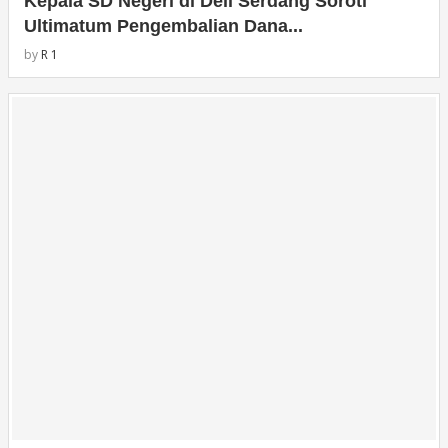
Kepala SD Negeri di Deli Serdang Soroti
Ultimatum Pengembalian Dana...
by
R 1