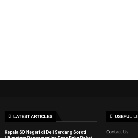
LATEST ARTICLES
USEFUL L
Contact Us
Kepala SD Negeri di Deli Serdang Soroti
Ultimatum Pengembalian Dana Buku Paket