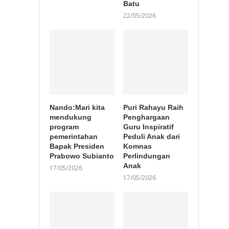
Batu
22/05/2026
Nando:Mari kita
Puri Rahayu Raih
mendukung
Penghargaan
program
Guru Inspiratif
pemerintahan
Peduli Anak dari
Bapak Presiden
Komnas
Prabowo Subianto
Perlindungan
Anak
17/05/2026
17/05/2026