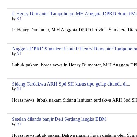
Ir Henry Dumanter Tampubolon MH Anggota DPRD Sumut Mint
by
R 1
Ir. Henry Dumanter, M.H Anggota DPRD Provinsi Sumatera Ut
Anggota DPRD Sumatera Utara Ir Henry Dumanter Tampubolon 
by
R 1
Lubuk pakam, horas news Ir. Henry Dumanter, M.H Anggota DPR
Sidang Terdakwa ARH Spd SH kasus tipu gelap ditunda di...
by
R 1
Horas news, lubuk pakam Sidang lanjutan terdakwa ARH Spd SH 
Setelah dilanda banjir Deli Serdang langka BBM
by
R 1
Horas news,lubuk pakam Bahwa musim hujan dialami oleh Sumat