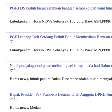
PGRI DS peduli banjir serahkan bantuan sembako dan uang tunai
by
R 1
Lubukpakam, HorasNEWS Sebanyak 150 guru Baek ASN,PPPK ma
PGRI cabang Deli Serdang Peduli Banjir Memberikan Bantuan ua
by
R 1
Lubukpakam, HorasNEWS Sebanyak 150 guru Baek ASN,PPPK ma
Natal purajalaguboti pasar melintang sekitarnya pada hari Sabtu t
by
R 1
Horas news, lubuk pakam Bulan Desember adalah bulan merayak
Bapak Presiden Pak Prabowo Diminta Oleh Anggota DPRD Sum
by
R 1
Horas news, Medan