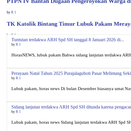
PTPN IV Bantah Dugaan Pengeroyokan Warga di 
by
R 1
TK Katolik Bintang Timur Lubuk Pakam Merayak
by
R 1
Tuntutan terdakwa ARH Spd SH tanggal 8 Januari 2026 di...
by
R 1
HorasNEWS, lubuk pakam Bahwa sidang lanjutan terdakwa ARH
Perayaan Natal Tahun 2025 Purajalaguboti Pasar Melintang Sekit
by
R 1
Lubuk pakam, horas news Di bulan Desember biasanya umat Nasr
Sidang lanjutan terdakwa ARH Spd SH ditunda karena pengacar
by
R 1
Lubuk pakam, horas news Sidang lanjutan terdakwa ARH Spd SH