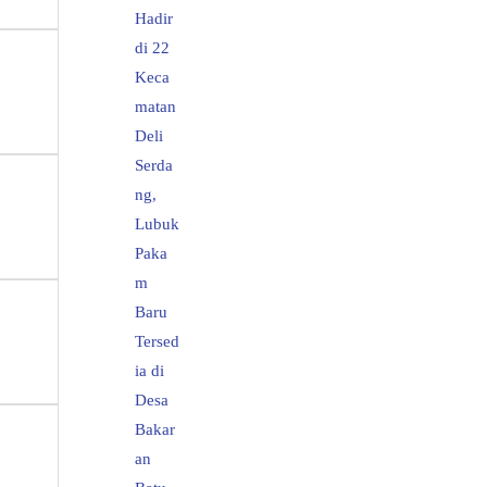
Hadir
di 22
Keca
matan
Deli
Serda
ng,
Lubuk
Paka
m
Baru
Tersed
ia di
Desa
Bakar
an