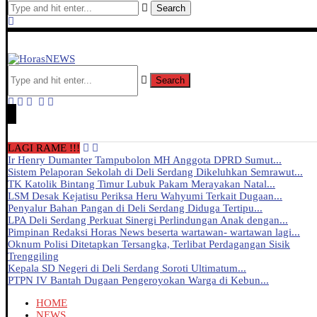
Search
Search
LAGI RAME !!!
Ir Henry Dumanter Tampubolon MH Anggota DPRD Sumut...
Sistem Pelaporan Sekolah di Deli Serdang Dikeluhkan Semrawut...
TK Katolik Bintang Timur Lubuk Pakam Merayakan Natal...
LSM Desak Kejatisu Periksa Heru Wahyumi Terkait Dugaan...
Penyalur Bahan Pangan di Deli Serdang Diduga Tertipu...
LPA Deli Serdang Perkuat Sinergi Perlindungan Anak dengan...
Pimpinan Redaksi Horas News beserta wartawan- wartawan lagi...
Oknum Polisi Ditetapkan Tersangka, Terlibat Perdagangan Sisik
Trenggiling
Kepala SD Negeri di Deli Serdang Soroti Ultimatum...
PTPN IV Bantah Dugaan Pengeroyokan Warga di Kebun...
HOME
NEWS