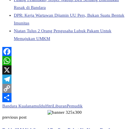
Rusak di Bandara
DPR: Kerja Wartawan Dijamin UU Pers, Bukan Suatu Bentuk
Imunitas
Niatan Tulus 2 Orang Pengusaha Lubuk Pakam Untuk
Memajukan UMKM
Facebook
WhatsApp
X
Telegram
Copy
Bandara Kualanamu
Idulfitri
Liburan
Pemudik
Link
Share
previous post