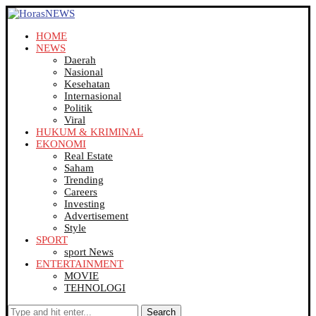
HOME
NEWS
Daerah
Nasional
Kesehatan
Internasional
Politik
Viral
HUKUM & KRIMINAL
EKONOMI
Real Estate
Saham
Trending
Careers
Investing
Advertisement
Style
SPORT
sport News
ENTERTAINMENT
MOVIE
TEHNOLOGI
Search