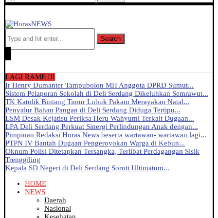
Search
LAGI RAME !!!
Ir Henry Dumanter Tampubolon MH Anggota DPRD Sumut...
Sistem Pelaporan Sekolah di Deli Serdang Dikeluhkan Semrawut...
TK Katolik Bintang Timur Lubuk Pakam Merayakan Natal...
Penyalur Bahan Pangan di Deli Serdang Diduga Tertipu...
LSM Desak Kejatisu Periksa Heru Wahyumi Terkait Dugaan...
LPA Deli Serdang Perkuat Sinergi Perlindungan Anak dengan...
Pimpinan Redaksi Horas News beserta wartawan- wartawan lagi...
PTPN IV Bantah Dugaan Pengeroyokan Warga di Kebun...
Oknum Polisi Ditetapkan Tersangka, Terlibat Perdagangan Sisik
Trenggiling
Kepala SD Negeri di Deli Serdang Soroti Ultimatum...
HOME
NEWS
Daerah
Nasional
Kesehatan