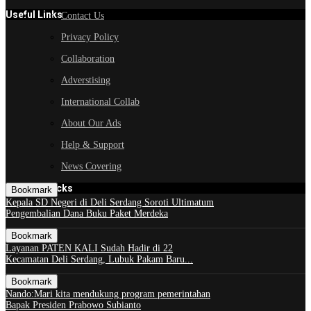
Useful Links
Contact Us
Privacy Policy
Collaboration
Adverstising
International Collab
About Our Ads
Help & Support
News Covering
GOOGLE Picks
Bookmark
Kepala SD Negeri di Deli Serdang Soroti Ultimatum
Pengembalian Dana Buku Paket Merdeka
Bookmark
Layanan PATEN KALI Sudah Hadir di 22
Kecamatan Deli Serdang, Lubuk Pakam Baru...
Bookmark
Nando:Mari kita mendukung program pemerintahan
Bapak Presiden Prabowo Subianto