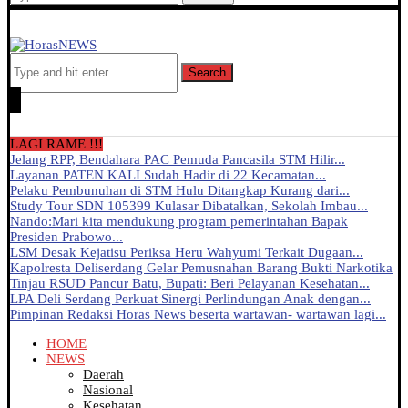
Search
LAGI RAME !!!
Jelang RPP, Bendahara PAC Pemuda Pancasila STM Hilir...
Layanan PATEN KALI Sudah Hadir di 22 Kecamatan...
Pelaku Pembunuhan di STM Hulu Ditangkap Kurang dari...
Study Tour SDN 105399 Kulasar Dibatalkan, Sekolah Imbau...
Nando:Mari kita mendukung program pemerintahan Bapak
Presiden Prabowo...
LSM Desak Kejatisu Periksa Heru Wahyumi Terkait Dugaan...
Kapolresta Deliserdang Gelar Pemusnahan Barang Bukti Narkotika
Tinjau RSUD Pancur Batu, Bupati: Beri Pelayanan Kesehatan...
LPA Deli Serdang Perkuat Sinergi Perlindungan Anak dengan...
Pimpinan Redaksi Horas News beserta wartawan- wartawan lagi...
HOME
NEWS
Daerah
Nasional
Kesehatan