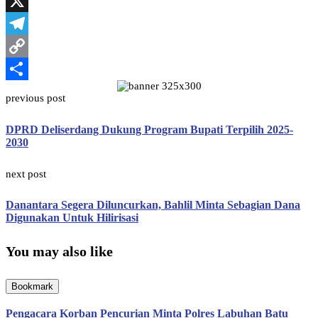
WhatsApp
X
Telegram
Copy
Link
Share
previous post
DPRD Deliserdang Dukung Program Bupati Terpilih 2025-
2030
next post
Danantara Segera Diluncurkan, Bahlil Minta Sebagian Dana
Digunakan Untuk Hilirisasi
You may also like
Bookmark
Pengacara Korban Pencurian Minta Polres Labuhan Batu