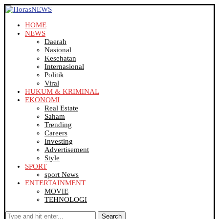
HOME
NEWS
Daerah
Nasional
Kesehatan
Internasional
Politik
Viral
HUKUM & KRIMINAL
EKONOMI
Real Estate
Saham
Trending
Careers
Investing
Advertisement
Style
SPORT
sport News
ENTERTAINMENT
MOVIE
TEHNOLOGI
Search