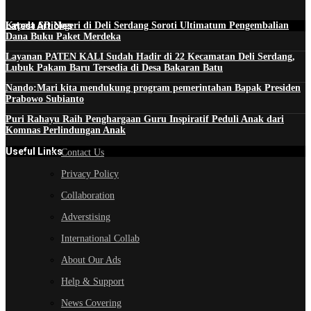
Latest Articles
Kepala SD Negeri di Deli Serdang Soroti Ultimatum Pengembalian
Dana Buku Paket Merdeka
Layanan PATEN KALI Sudah Hadir di 22 Kecamatan Deli Serdang,
Lubuk Pakam Baru Tersedia di Desa Bakaran Batu
Nando:Mari kita mendukung program pemerintahan Bapak Presiden
Prabowo Subianto
Puri Rahayu Raih Penghargaan Guru Inspiratif Peduli Anak dari
Komnas Perlindungan Anak
Useful Links
Contact Us
Privacy Policy
Collaboration
Adverstising
International Collab
About Our Ads
Help & Support
News Covering