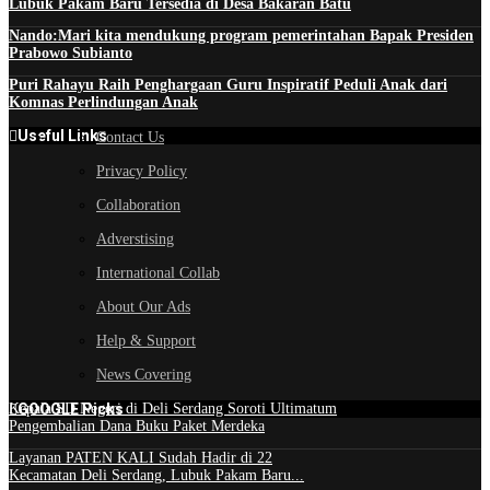
Lubuk Pakam Baru Tersedia di Desa Bakaran Batu
Nando:Mari kita mendukung program pemerintahan Bapak Presiden
Prabowo Subianto
Puri Rahayu Raih Penghargaan Guru Inspiratif Peduli Anak dari
Komnas Perlindungan Anak
Useful Links
Contact Us
Privacy Policy
Collaboration
Adverstising
International Collab
About Our Ads
Help & Support
News Covering
Kepala SD Negeri di Deli Serdang Soroti Ultimatum
GOOGLE Picks
Pengembalian Dana Buku Paket Merdeka
Layanan PATEN KALI Sudah Hadir di 22
Kecamatan Deli Serdang, Lubuk Pakam Baru...