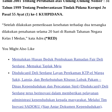
Tahun 2001 Tentang Perubahan atas Undang-Undang Nomor : 31
Tahun 1999 Tentang Pemberantasan Tindak Pidana Korupsi Jo
Pasal 55 Ayat (1) ke-1 KUHPIDANA.
“Setelah dilakukan pemeriksaan kesehatan terhadap dua tersangka
dilakukan penahanan selama 20 hari di Rumah Tahanan Negara
Kelas I Medan,” kata Adre.
(*RED)
You Might Also Like
Memalukan Hiasan Beduk Pembukaan Ramadan Fair Deli
Serdang, Memakai Taplak Meja
Disdukcapil Deli Serdang Layan Perekaman KTP-el Warga
Sakit, Lansia, dan Berkebutuhan Khusus Lubuk Pakam –
Dinas Kependudukan dan Pencatatan Sipil (Disdukcapil) Deli
Serdang terus berinovasi dalam memberikan pelayanan
administrasi kependudukan kepada masyarakat. Melalui Tim
Inovasi SADOKU (Siap Antar Dokumen Kependudukan),