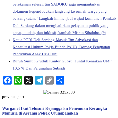
perekaman selesai, tim SADOKU juga mengantarkan
dokumen kependudukan langsung ke rumah warga yang
bersangkutan. “Langkah ini menjadi wujud komitmen Pemkab
Deli Serdang dalam menghadirkan pelayanan publik yang
cepat, mudah, dan inklusif,”tambah Misran Sihaloho. (*)
Ketua PGRI Deli Serdang Masuk Tim Advokasi dan
Konsultasi Hukum Pokja Bunda PAUD, Dorong Penguatan
Pendidikan Anak Usia Dini
Buruh Sumut Gruduk Kantor Gubsu, Tuntut Kenaikan UMP
10,5 % Dan Perumahan Subsidi
Facebook
WhatsApp
X
Telegram
Copy
Share
Link
previous post
Warganet Ikut Telusuri Kejanggalan Penemuan Kerangka
Manusia di Asrama Polsek Ujungpangkah