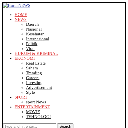
HOME
NEWS
Daerah
Nasional
Kesehatan
Internasional
Politik
Viral
HUKUM & KRIMINAL
EKONOMI
Real Estate
Saham
Trending
Careers
Investing
Advertisement
Style
SPORT
sport News
ENTERTAINMENT
MOVIE
TEHNOLOGI
Search