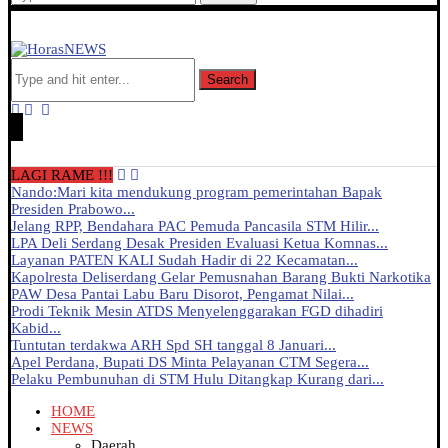
Search
LAGI RAME !!!
Nando:Mari kita mendukung program pemerintahan Bapak
Presiden Prabowo...
Jelang RPP, Bendahara PAC Pemuda Pancasila STM Hilir...
LPA Deli Serdang Desak Presiden Evaluasi Ketua Komnas...
Layanan PATEN KALI Sudah Hadir di 22 Kecamatan...
Kapolresta Deliserdang Gelar Pemusnahan Barang Bukti Narkotika
PAW Desa Pantai Labu Baru Disorot, Pengamat Nilai...
Prodi Teknik Mesin ATDS Menyelenggarakan FGD dihadiri
Kabid...
Tuntutan terdakwa ARH Spd SH tanggal 8 Januari...
Apel Perdana, Bupati DS Minta Pelayanan CTM Segera...
Pelaku Pembunuhan di STM Hulu Ditangkap Kurang dari...
HOME
NEWS
Daerah