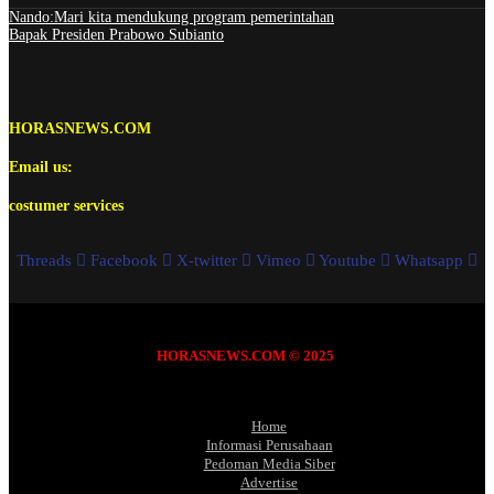
Nando:Mari kita mendukung program pemerintahan
Bapak Presiden Prabowo Subianto
HORASNEWS.COM
Email us:
costumer services
Threads
Facebook
X-twitter
Vimeo
Youtube
Whatsapp
HORASNEWS.COM © 2025
Home
Informasi Perusahaan
Pedoman Media Siber
Advertise