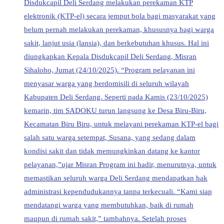
Disdukcapil Deli Serdang melakukan perekaman KTP
elektronik (KTP-el) secara jemput bola bagi masyarakat yang
belum pernah melakukan perekaman, khususnya bagi warga
sakit, lanjut usia (lansia), dan berkebutuhan khusus. Hal ini
diungkapkan Kepala Disdukcapil Deli Serdang, Misran
Sihaloho, Jumat (24/10/2025). “Program pelayanan ini
menyasar warga yang berdomisili di seluruh wilayah
Kabupaten Deli Serdang. Seperti pada Kamis (23/10/2025)
kemarin, tim SADOKU turun langsung ke Desa Biru-Biru,
Kecamatan Biru Biru, untuk melayani perekaman KTP-el bagi
salah satu warga setempat, Susana, yang sedang dalam
kondisi sakit dan tidak memungkinkan datang ke kantor
pelayanan,”ujar Misran Program ini hadir, menurutnya, untuk
memastikan seluruh warga Deli Serdang mendapatkan hak
administrasi kependudukannya tanpa terkecuali. “Kami siap
mendatangi warga yang membutuhkan, baik di rumah
maupun di rumah sakit,” tambahnya. Setelah proses