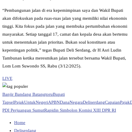
“Pembangunan jalan di era kepemimpinan saya dan Wakil Bupati
akan difokuskan pada ruas-ruas jalan yang memiliki nilai ekonomis
tinggi. Kita fokus pada jalan yang membuka pertumbuhan ekonomi
masyarakat. Setiap tanggal 17, camat dan kepala desa akan bertemu
untuk menentukan jalan prioritas. Bukan soal konstituen atau
kepentingan politik,” tegas Bupati Deli Serdang, dr H Asri Ludin
Tambunan ketika meresmikan jalan tersebut bersama Wakil Bupati,
Lom Lom Suwondo SS, Rabu (3/12/2025).
LIVE
Banjir Bandang Batangtoru
Bupati
Tapsel
PajakUntukNegeri
APBN
DanaNegara
Deliserdang
CapaianPajak
PDI Perjuangan Sumut
Rapidin Simbolon Komisi XIII DPR RI
Home
Deliserdang