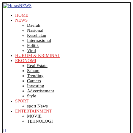
HOME
NEWS
Daerah
Nasional
Kesehatan
Internasional
Politik
Viral
HUKUM & KRIMINAL
EKONOMI
Real Estate
Saham
Trending
Careers
Investing
Advertisement
Style
SPORT
sport News
ENTERTAINMENT
MOVIE
TEHNOLOGI