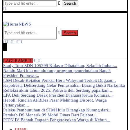
Search
Search
LAGI RAME !!!
Study Tour SDN 105399 Kulasar Dibatalkan, Sekolah Imbau...
Nando:Mari kita mendukung program pemerintahan Bapak
Presiden Prabowo...
LSM Desak Kejatisu Periksa Heru Wahyumi Terkait Dugaan...
Kapolresta Deliserdang Gelar Pemusnahan Barang Bukti Narkotika
Refleksi akhir tahun 2025, Polresta deli Serdang paparkan...
LPA Deli Serdang Desak Presiden Evaluasi Ketua Komnas...
Heboh! Rincian APBDes Pasar Melintang Disorot, Warga
Pertanyakan...
Pelaku Pembunuhan di STM Hulu Ditangkap Kurang dari...
Pemkab DS Menarik 99 Mobil Dinas Dari Pejabat...
PTPN IV Bantah Dugaan Pengeroyokan Warga di Kebun...
HOME