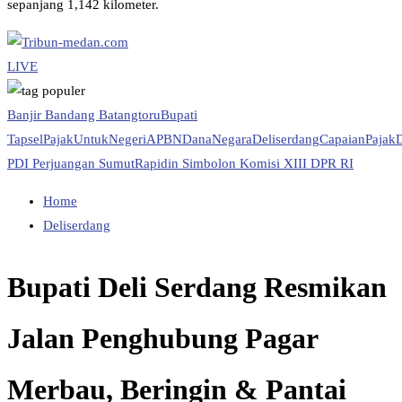
sepanjang 1,142 kilometer.
LIVE
Banjir Bandang Batangtoru
Bupati
Tapsel
PajakUntukNegeri
APBN
DanaNegara
Deliserdang
CapaianPajak
PDI Perjuangan Sumut
Rapidin Simbolon Komisi XIII DPR RI
Home
Deliserdang
Bupati Deli Serdang Resmikan
Jalan Penghubung Pagar
Merbau, Beringin & Pantai