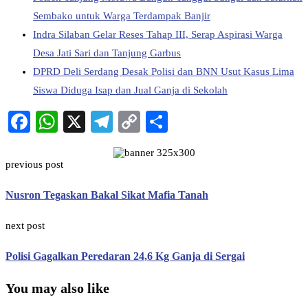
Sembako untuk Warga Terdampak Banjir
Indra Silaban Gelar Reses Tahap III, Serap Aspirasi Warga
Desa Jati Sari dan Tanjung Garbus
DPRD Deli Serdang Desak Polisi dan BNN Usut Kasus Lima
Siswa Diduga Isap dan Jual Ganja di Sekolah
Facebook
WhatsApp
X
Telegram
Copy
Share
Link
previous post
Nusron Tegaskan Bakal Sikat Mafia Tanah
next post
Polisi Gagalkan Peredaran 24,6 Kg Ganja di Sergai
You may also like