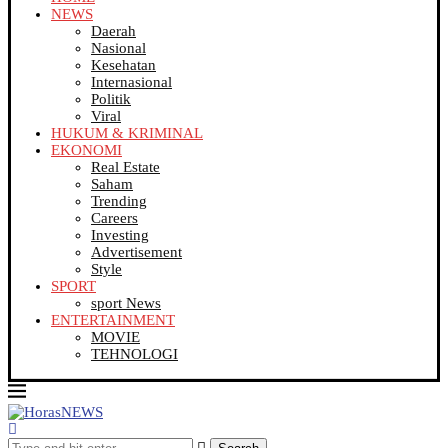
NEWS
Daerah
Nasional
Kesehatan
Internasional
Politik
Viral
HUKUM & KRIMINAL
EKONOMI
Real Estate
Saham
Trending
Careers
Investing
Advertisement
Style
SPORT
sport News
ENTERTAINMENT
MOVIE
TEHNOLOGI