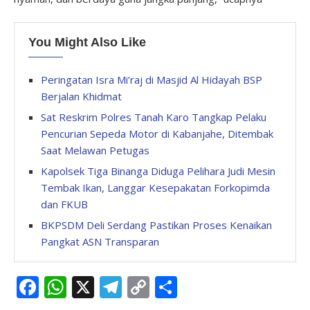
You Might Also Like
Peringatan Isra Mi’raj di Masjid Al Hidayah BSP
Berjalan Khidmat
Sat Reskrim Polres Tanah Karo Tangkap Pelaku
Pencurian Sepeda Motor di Kabanjahe, Ditembak
Saat Melawan Petugas
Kapolsek Tiga Binanga Diduga Pelihara Judi Mesin
Tembak Ikan, Langgar Kesepakatan Forkopimda
dan FKUB
BKPSDM Deli Serdang Pastikan Proses Kenaikan
Pangkat ASN Transparan
Facebook
WhatsApp
X
Telegram
Copy
Share
Link