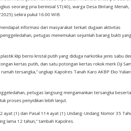
ingkus seorang pria berinisial ST(40), warga Desa Bintang Meriah,
2025) sekira pukul 16.00 WIB.
endapat informasi dari masyarakat terkait dugaan aktivitas
kan penggeledahan, petugas menemukan sejumlah barang bukti yan
astik klip berisi kristal putih yang diduga narkotika jenis sabu d
otongan kertas putih, dan satu potongan kertas rokok merk Dji Sa
tu rumah tersangka,” ungkap Kapolres Tanah Karo AKBP Eko Yulian
.
 penggeledahan, petugas langsung mengamankan tersangka besert
uk proses penyidikan lebih lanjut.
12 ayat (1) dan Pasal 114 ayat (1) Undang-Undang Nomor 35 Tah
ing lama 12 tahun,” tambah Kapolres.