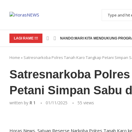
LAGI RAME !!!
NANDO:MARI KITA MENDUKUNG PROGRA
Home
»
Satresnarkoba Polres Tanah Karo Tangkap Petani Simpan 
Satresnarkoba Polres
Petani Simpan Sabu 
written by
R 1
01/11/2025
55
views
Horas News, Satuan Reserse Narkoba Polres Tanah Karo 