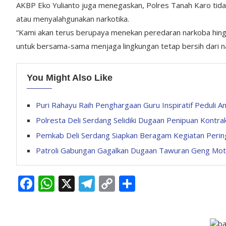
AKBP Eko Yulianto juga menegaskan, Polres Tanah Karo ti
atau menyalahgunakan narkotika.
“Kami akan terus berupaya menekan peredaran narkoba hingg
untuk bersama-sama menjaga lingkungan tetap bersih dari n
You Might Also Like
Puri Rahayu Raih Penghargaan Guru Inspiratif Peduli 
Polresta Deli Serdang Selidiki Dugaan Penipuan Kontra
Pemkab Deli Serdang Siapkan Beragam Kegiatan Perin
Patroli Gabungan Gagalkan Dugaan Tawuran Geng Mot
Facebook
WhatsApp
X
Telegram
Copy
Share
Link