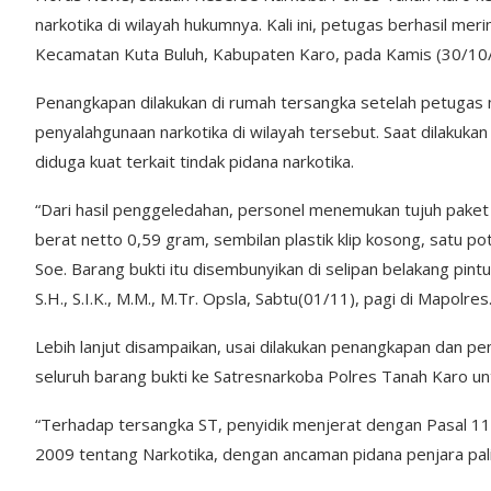
narkotika di wilayah hukumnya. Kali ini, petugas berhasil mer
Kecamatan Kuta Buluh, Kabupaten Karo, pada Kamis (30/10/
Penangkapan dilakukan di rumah tersangka setelah petugas m
penyalahgunaan narkotika di wilayah tersebut. Saat dilaku
diduga kuat terkait tindak pidana narkotika.
“Dari hasil penggeledahan, personel menemukan tujuh paket pl
berat netto 0,59 gram, sembilan plastik klip kosong, satu p
Soe. Barang bukti itu disembunyikan di selipan belakang pin
S.H., S.I.K., M.M., M.Tr. Opsla, Sabtu(01/11), pagi di Mapolres
Lebih lanjut disampaikan, usai dilakukan penangkapan dan
seluruh barang bukti ke Satresnarkoba Polres Tanah Karo unt
“Terhadap tersangka ST, penyidik menjerat dengan Pasal 1
2009 tentang Narkotika, dengan ancaman pidana penjara pal