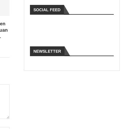
SOCIAL FEED
den
puan
.
NEWSLETTER