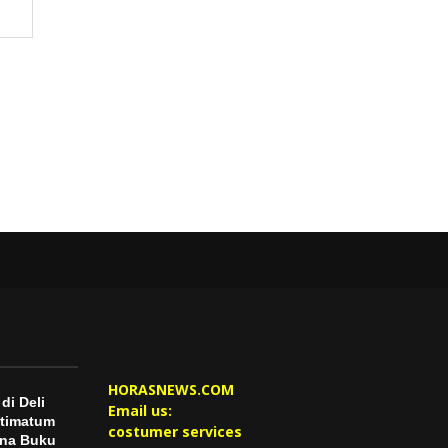
HORASNEWS.COM
di Deli
Email us:
ltimatum
costumer services
na Buku