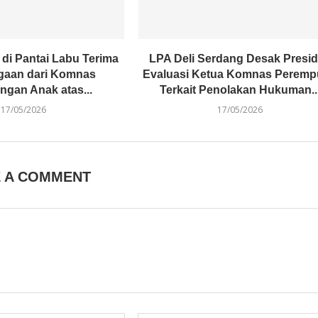
 di Pantai Labu Terima
LPA Deli Serdang Desak Presi
gaan dari Komnas
Evaluasi Ketua Komnas Perem
ngan Anak atas...
Terkait Penolakan Hukuman..
17/05/2026
17/05/2026
E A COMMENT