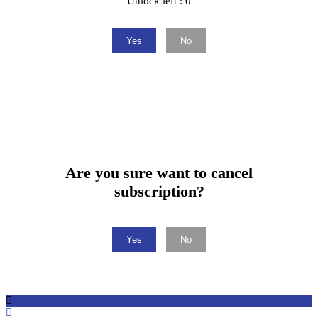
Unlock left : 0
Yes
No
Are you sure want to cancel
subscription?
Yes
No