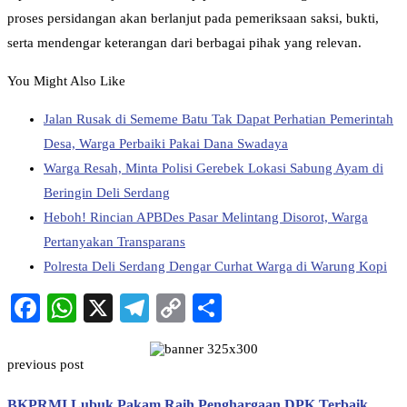
proses persidangan akan berlanjut pada pemeriksaan saksi, bukti,
serta mendengar keterangan dari berbagai pihak yang relevan.
You Might Also Like
Jalan Rusak di Sememe Batu Tak Dapat Perhatian Pemerintah
Desa, Warga Perbaiki Pakai Dana Swadaya
Warga Resah, Minta Polisi Gerebek Lokasi Sabung Ayam di
Beringin Deli Serdang
Heboh! Rincian APBDes Pasar Melintang Disorot, Warga
Pertanyakan Transparans
Polresta Deli Serdang Dengar Curhat Warga di Warung Kopi
Facebook
WhatsApp
X
Telegram
Copy
Share
Link
previous post
BKPRMI Lubuk Pakam Raih Penghargaan DPK Terbaik