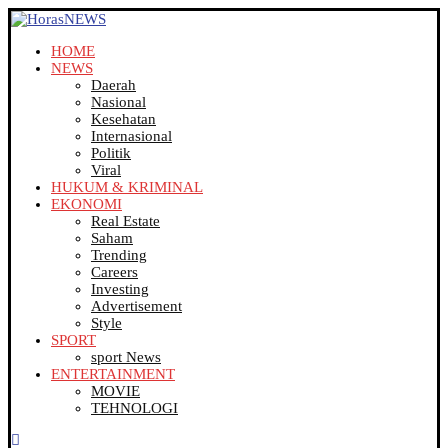
HOME
NEWS
Daerah
Nasional
Kesehatan
Internasional
Politik
Viral
HUKUM & KRIMINAL
EKONOMI
Real Estate
Saham
Trending
Careers
Investing
Advertisement
Style
SPORT
sport News
ENTERTAINMENT
MOVIE
TEHNOLOGI