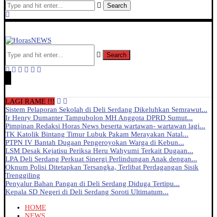
Search
Search
LAGI RAME !!!
Sistem Pelaporan Sekolah di Deli Serdang Dikeluhkan Semrawut...
Ir Henry Dumanter Tampubolon MH Anggota DPRD Sumut...
Pimpinan Redaksi Horas News beserta wartawan- wartawan lagi...
TK Katolik Bintang Timur Lubuk Pakam Merayakan Natal...
PTPN IV Bantah Dugaan Pengeroyokan Warga di Kebun...
LSM Desak Kejatisu Periksa Heru Wahyumi Terkait Dugaan...
LPA Deli Serdang Perkuat Sinergi Perlindungan Anak dengan...
Oknum Polisi Ditetapkan Tersangka, Terlibat Perdagangan Sisik
Trenggiling
Penyalur Bahan Pangan di Deli Serdang Diduga Tertipu...
Kepala SD Negeri di Deli Serdang Soroti Ultimatum...
HOME
NEWS