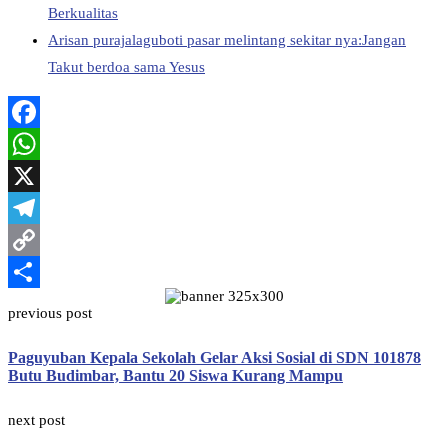
Berkualitas
Arisan purajalaguboti pasar melintang sekitar nya:Jangan
Takut berdoa sama Yesus
Facebook
WhatsApp
X
Telegram
Copy
Link
Share
previous post
Paguyuban Kepala Sekolah Gelar Aksi Sosial di SDN 101878
Butu Budimbar, Bantu 20 Siswa Kurang Mampu
next post