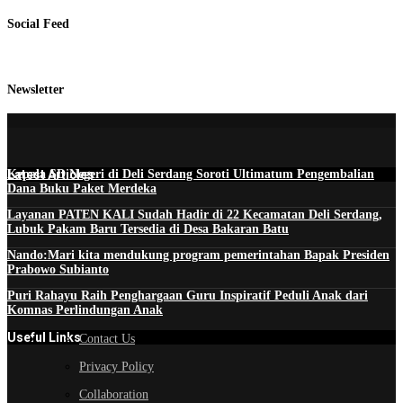
Social Feed
Newsletter
Latest Articles
Kepala SD Negeri di Deli Serdang Soroti Ultimatum Pengembalian
Dana Buku Paket Merdeka
Layanan PATEN KALI Sudah Hadir di 22 Kecamatan Deli Serdang,
Lubuk Pakam Baru Tersedia di Desa Bakaran Batu
Nando:Mari kita mendukung program pemerintahan Bapak Presiden
Prabowo Subianto
Puri Rahayu Raih Penghargaan Guru Inspiratif Peduli Anak dari
Komnas Perlindungan Anak
Useful Links
Contact Us
Privacy Policy
Collaboration