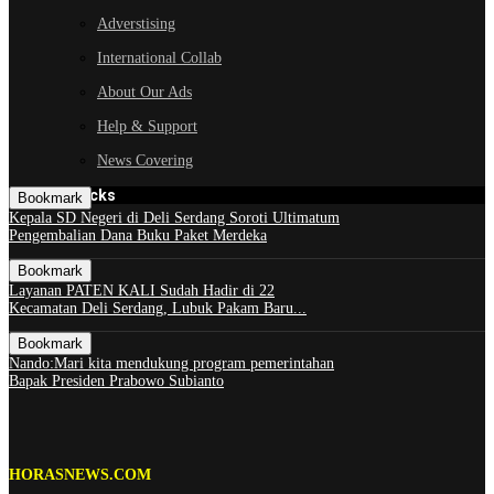
Adverstising
International Collab
About Our Ads
Help & Support
News Covering
GOOGLE Picks
Bookmark
Kepala SD Negeri di Deli Serdang Soroti Ultimatum
Pengembalian Dana Buku Paket Merdeka
Bookmark
Layanan PATEN KALI Sudah Hadir di 22
Kecamatan Deli Serdang, Lubuk Pakam Baru...
Bookmark
Nando:Mari kita mendukung program pemerintahan
Bapak Presiden Prabowo Subianto
HORASNEWS.COM