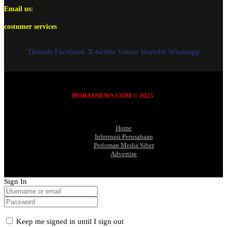
Email us:
costumer services
Threads
Facebook
X-twitter
Vimeo
Youtube
Whatsapp
HORASNEWS.COM © 2025
Home
Informasi Perusahaan
Pedoman Media Siber
Advertise
Sign In
Keep me signed in until I sign out