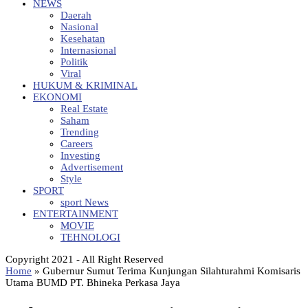
NEWS
Daerah
Nasional
Kesehatan
Internasional
Politik
Viral
HUKUM & KRIMINAL
EKONOMI
Real Estate
Saham
Trending
Careers
Investing
Advertisement
Style
SPORT
sport News
ENTERTAINMENT
MOVIE
TEHNOLOGI
Copyright 2021 - All Right Reserved
Home
»
Gubernur Sumut Terima Kunjungan Silahturahmi Komisaris
Utama BUMD PT. Bhineka Perkasa Jaya