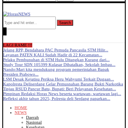
Search
LAGI RAME !!!
Jelang RPP, Bendahara PAC Pemuda Pancasila STM Hilir...
Layanan PATEN KALI Sudah Hadir di 22 Kecamatan...
Pelaku Pembunuhan di STM Hulu Ditangkap Kurang dari...
Study Tour SDN 105399 Kulasar Dibatalkan, Sekolah Imbau...
Nando:Mari kita mendukung program pemerintahan Bapak
Presiden Prabowo...
LSM Desak Kejatisu Periksa Heru Wahyumi Terkait Dugaan...
Kapolresta Deliserdang Gelar Pemusnahan Barang Bukti Narkotika
Tinjau RSUD Pancur Batu, Bupati: Beri Pelayanan Kesehatan...
Pimpinan Redaksi Horas News beserta wartawan- wartawan lagi...
Refleksi akhir tahun 2025, Polresta deli Serdang paparkan...
HOME
NEWS
Daerah
Nasional
Kesehatan