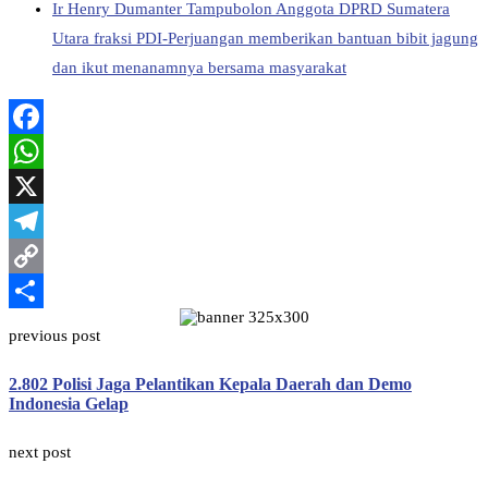
Ir Henry Dumanter Tampubolon Anggota DPRD Sumatera
Utara fraksi PDI-Perjuangan memberikan bantuan bibit jagung
dan ikut menanamnya bersama masyarakat
Facebook
WhatsApp
X
Telegram
Copy
Link
Share
previous post
2.802 Polisi Jaga Pelantikan Kepala Daerah dan Demo
Indonesia Gelap
next post