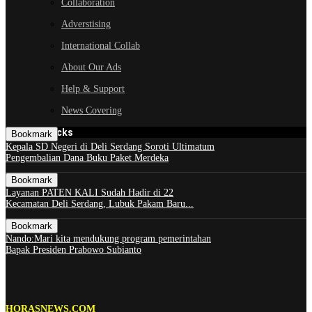
Collaboration
Adverstising
International Collab
About Our Ads
Help & Support
News Covering
GOOGLE Picks
Bookmark
Kepala SD Negeri di Deli Serdang Soroti Ultimatum
Pengembalian Dana Buku Paket Merdeka
Bookmark
Layanan PATEN KALI Sudah Hadir di 22
Kecamatan Deli Serdang, Lubuk Pakam Baru...
Bookmark
Nando:Mari kita mendukung program pemerintahan
Bapak Presiden Prabowo Subianto
HORASNEWS.COM