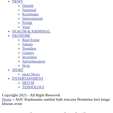
NEWS
Daerah
Nasional
Kesehatan
Internasional
Politik
Viral
HUKUM & KRIMINAL
EKONOMI
Real Estate
Saham
Trending
Careers
Investing
Advertisement
Style
SPORT
sport News
ENTERTAINMENT
MOVIE
TEHNOLOGI
Copyright 2021 - All Right Reserved
Home
»
AOC Kualanamu sambut baik rencana Pertamina beri harga
khusus avtur