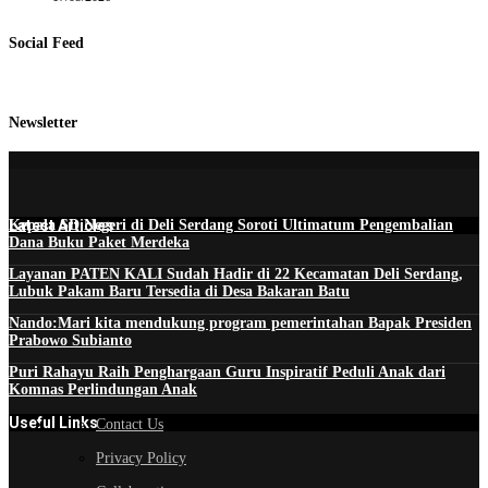
Social Feed
Newsletter
Latest Articles
Kepala SD Negeri di Deli Serdang Soroti Ultimatum Pengembalian
Dana Buku Paket Merdeka
Layanan PATEN KALI Sudah Hadir di 22 Kecamatan Deli Serdang,
Lubuk Pakam Baru Tersedia di Desa Bakaran Batu
Nando:Mari kita mendukung program pemerintahan Bapak Presiden
Prabowo Subianto
Puri Rahayu Raih Penghargaan Guru Inspiratif Peduli Anak dari
Komnas Perlindungan Anak
Useful Links
Contact Us
Privacy Policy