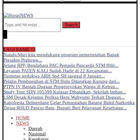
Search
LAGI RAME !!!
Nando:Mari kita mendukung program pemerintahan Bapak
Presiden Prabowo...
Jelang RPP, Bendahara PAC Pemuda Pancasila STM Hilir...
Layanan PATEN KALI Sudah Hadir di 22 Kecamatan...
Tuntutan terdakwa ARH Spd SH tanggal 8 Januari...
Pelaku Pembunuhan di STM Hulu Ditangkap Kurang dari...
PTPN IV Bantah Dugaan Pengeroyokan Warga di Kebun...
Study Tour SDN 105399 Kulasar Dibatalkan, Sekolah Imbau...
LSM Desak Kejatisu Periksa Heru Wahyumi Terkait Dugaan...
Kapolresta Deliserdang Gelar Pemusnahan Barang Bukti Narkotika
Tinjau RSUD Pancur Batu, Bupati: Beri Pelayanan Kesehatan...
HOME
NEWS
Daerah
Nasional
Kesehatan