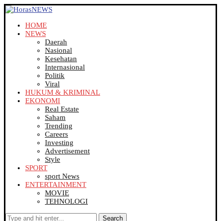
HOME
NEWS
Daerah
Nasional
Kesehatan
Internasional
Politik
Viral
HUKUM & KRIMINAL
EKONOMI
Real Estate
Saham
Trending
Careers
Investing
Advertisement
Style
SPORT
sport News
ENTERTAINMENT
MOVIE
TEHNOLOGI
Search