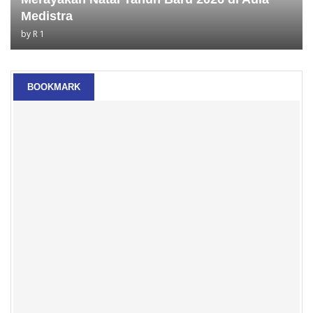
Medistra
by
R 1
BOOKMARK