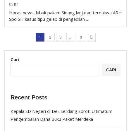
by
R 1
Horas news, lubuk pakam Sidang lanjutan terdakwa ARH
Spd SH kasus tipu gelap di pengadilan …
1
…
2
3
9
Cari
CARI
Recent Posts
Kepala SD Negeri di Deli Serdang Soroti Ultimatum
Pengembalian Dana Buku Paket Merdeka